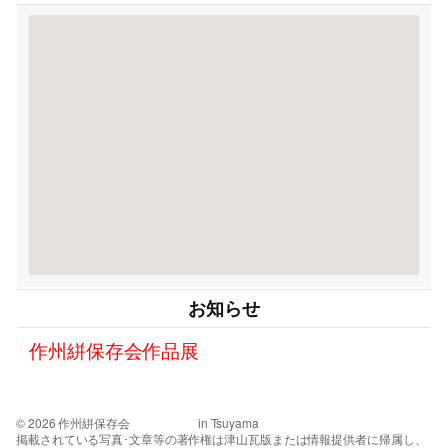
お知らせ
作州絣保存会作品展
© 2026 作州絣保存会 in Tsuyama
掲載されている写真･文章等の著作権は津山瓦版または情報提供者に帰属し、