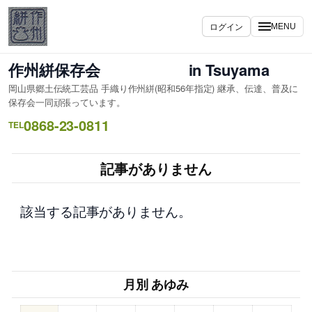
内
容
ログイン
MENU
を
ス
作州絣保存会 in Tsuyama
キ
岡山県郷土伝統工芸品 手織り作州絣(昭和56年指定) 継承、伝達、普及に
ッ
保存会一同頑張っています。
プ
0868-23-0811
TEL
記事がありません
該当する記事がありません。
月別 あゆみ