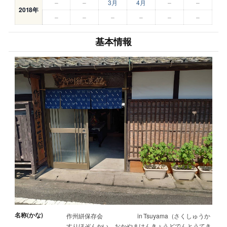
–
–
3月
4月
–
–
2018年
–
–
–
–
–
–
基本情報
名称(かな)
作州絣保存会 in Tsuyama（さくしゅうか
すりほぞんかい おかやまけんきょうどでんとうてき