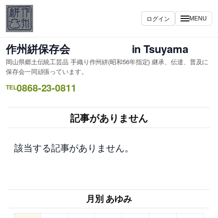
内
容
ログイン
MENU
を
ス
作州絣保存会 in Tsuyama
キ
岡山県郷土伝統工芸品 手織り作州絣(昭和56年指定) 継承、伝達、普及に
ッ
保存会一同頑張っています。
プ
0868-23-0811
TEL
記事がありません
該当する記事がありません。
月別 あゆみ