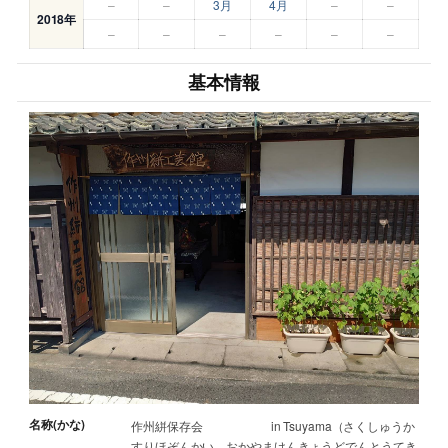
–
–
3月
4月
–
–
2018年
–
–
–
–
–
–
基本情報
名称(かな)
作州絣保存会 in Tsuyama（さくしゅうか
すりほぞんかい おかやまけんきょうどでんとうてき