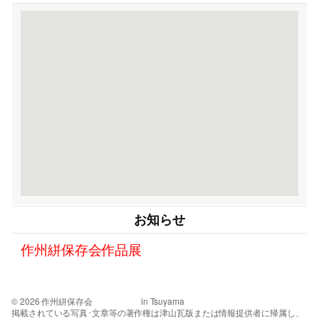
お知らせ
作州絣保存会作品展
© 2026 作州絣保存会 in Tsuyama
掲載されている写真･文章等の著作権は津山瓦版または情報提供者に帰属し、