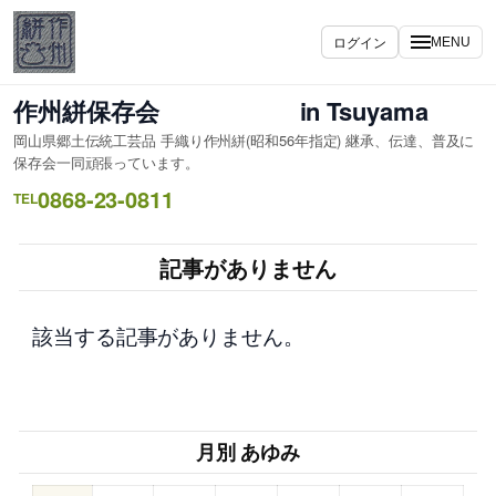
内
容
ログイン
MENU
を
ス
作州絣保存会 in Tsuyama
キ
岡山県郷土伝統工芸品 手織り作州絣(昭和56年指定) 継承、伝達、普及に
ッ
保存会一同頑張っています。
プ
0868-23-0811
TEL
記事がありません
該当する記事がありません。
月別 あゆみ