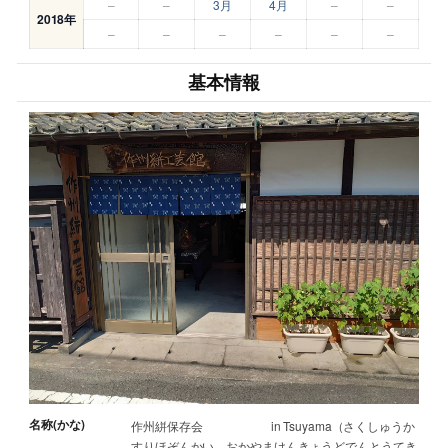
–
–
3月
4月
–
–
2018年
–
–
–
–
–
–
基本情報
名称(かな)
作州絣保存会 in Tsuyama（さくしゅうか
すりほぞんかい おかやまけんきょうどでんとうてき