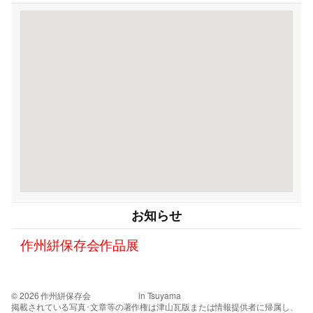
お知らせ
作州絣保存会作品展
© 2026 作州絣保存会 in Tsuyama
掲載されている写真･文章等の著作権は津山瓦版または情報提供者に帰属し、