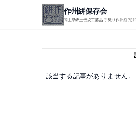
内
作州絣保存会 in
容
岡山県郷土伝統工芸品 手織り作州絣(昭
を
ス
キ
ッ
プ
該当する記事がありません。