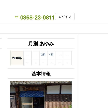
0868-23-0811
ログイン
TEL
月別 あゆみ
–
–
3月
4月
–
–
2018年
–
–
–
–
–
–
基本情報