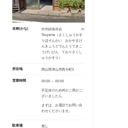
名称(かな)
作州絣保存会 in
Tsuyama（さくしゅうかす
りほぞんかい おかやまけ
んきょうどでんとうてきこ
うげいひん ておりさくし
ゅうかすり）
所在地
岡山県津山市西今町3
営業時間
00:00 ～ 00:00
不定休のため何がご用がご
ざいましたら、
まずは、お電話でお問い合
わせくださいませ。
駐車場
無し