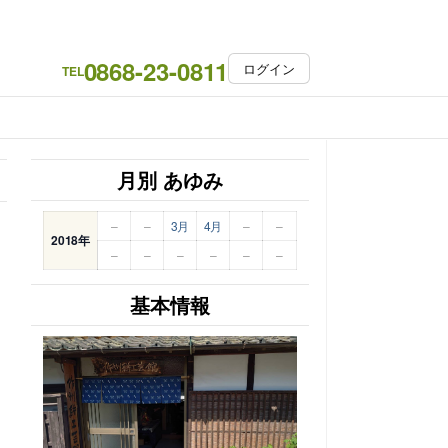
0868-23-0811
ログイン
TEL
月別 あゆみ
–
–
3月
4月
–
–
2018年
–
–
–
–
–
–
基本情報