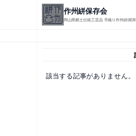
内
作州絣保存会 in
容
岡山県郷土伝統工芸品 手織り作州絣(昭
を
ス
キ
ッ
プ
該当する記事がありません。