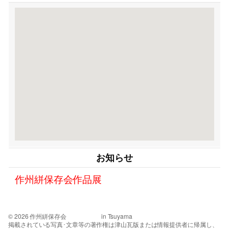
お知らせ
作州絣保存会作品展
© 2026 作州絣保存会 in Tsuyama
掲載されている写真･文章等の著作権は津山瓦版または情報提供者に帰属し、