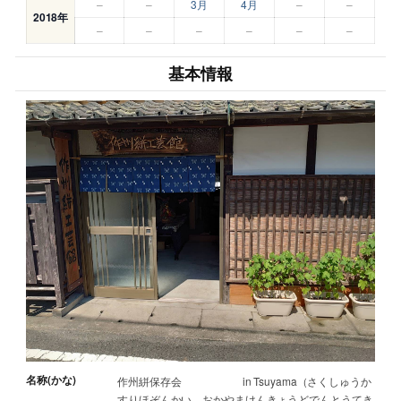
–
–
3月
4月
–
–
2018年
–
–
–
–
–
–
基本情報
名称(かな)
作州絣保存会 in Tsuyama（さくしゅうか
すりほぞんかい おかやまけんきょうどでんとうてき