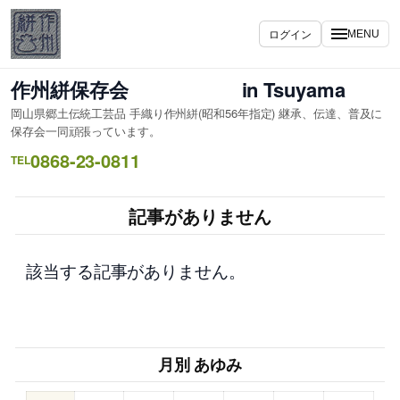
内
容
ログイン
MENU
を
ス
作州絣保存会 in Tsuyama
キ
岡山県郷土伝統工芸品 手織り作州絣(昭和56年指定) 継承、伝達、普及に
ッ
保存会一同頑張っています。
プ
0868-23-0811
TEL
記事がありません
該当する記事がありません。
月別 あゆみ