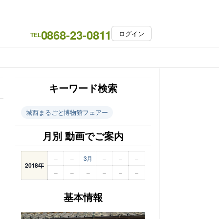
0868-23-0811
ログイン
TEL
キーワード検索
城西まるごと博物館フェアー
月別 動画でご案内
–
–
3月
–
–
–
2018年
–
–
–
–
–
–
基本情報