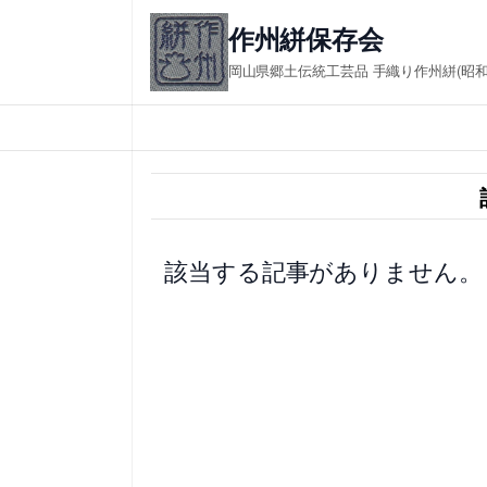
内
作州絣保存会 in
容
岡山県郷土伝統工芸品 手織り作州絣(昭
を
ス
キ
ッ
プ
該当する記事がありません。