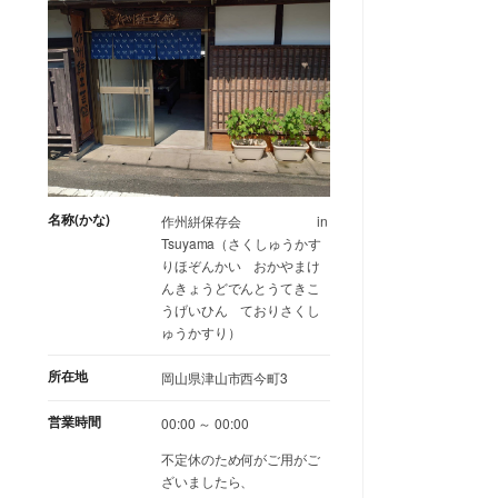
名称(かな)
作州絣保存会 in
Tsuyama（さくしゅうかす
りほぞんかい おかやまけ
んきょうどでんとうてきこ
うげいひん ておりさくし
ゅうかすり）
所在地
岡山県津山市西今町3
営業時間
00:00 ～ 00:00
不定休のため何がご用がご
ざいましたら、