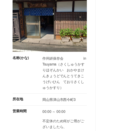
名称(かな)
作州絣保存会 in
Tsuyama（さくしゅうかす
りほぞんかい おかやまけ
んきょうどでんとうてきこ
うげいひん ておりさくし
ゅうかすり）
所在地
岡山県津山市西今町3
営業時間
00:00 ～ 00:00
不定休のため何がご用がご
ざいましたら、