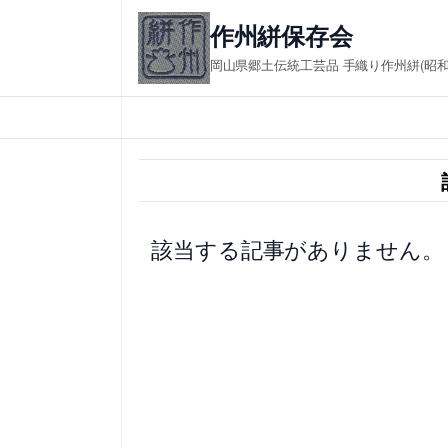
内
作州絣保存会 in
容
岡山県郷土伝統工芸品 手織り作州絣(昭
を
ス
キ
ッ
プ
該当する記事がありません。