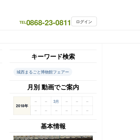
0868-23-0811
ログイン
TEL
キーワード検索
城西まるごと博物館フェアー
月別 動画でご案内
–
–
3月
–
–
–
2018年
–
–
–
–
–
–
基本情報