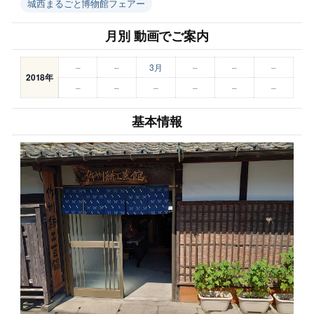
城西まるごと博物館フェアー
月別 動画でご案内
–
–
3月
–
–
–
2018年
–
–
–
–
–
–
基本情報