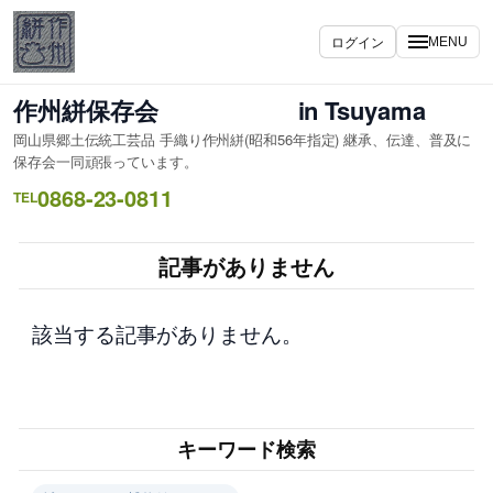
内
容
ログイン
MENU
を
ス
作州絣保存会 in Tsuyama
キ
岡山県郷土伝統工芸品 手織り作州絣(昭和56年指定) 継承、伝達、普及に
ッ
保存会一同頑張っています。
プ
0868-23-0811
TEL
記事がありません
該当する記事がありません。
キーワード検索