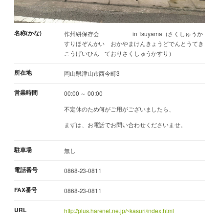
名称(かな)
作州絣保存会 in Tsuyama（さくしゅうか
すりほぞんかい おかやまけんきょうどでんとうてき
こうげいひん ておりさくしゅうかすり）
所在地
岡山県津山市西今町3
営業時間
00:00 ～ 00:00
不定休のため何がご用がございましたら、
まずは、お電話でお問い合わせくださいませ。
駐車場
無し
電話番号
0868-23-0811
FAX番号
0868-23-0811
URL
http://plus.harenet.ne.jp/~kasuri/index.html