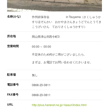
名称(かな)
作州絣保存会 in Tsuyama（さくしゅうか
すりほぞんかい おかやまけんきょうどでんとうてき
こうげいひん ておりさくしゅうかすり）
所在地
岡山県津山市西今町3
営業時間
00:00 ～ 00:00
不定休のため何がご用がございましたら、
まずは、お電話でお問い合わせくださいませ。
駐車場
無し
電話番号
0868-23-0811
FAX番号
0868-23-0811
URL
http://plus.harenet.ne.jp/~kasuri/index.html