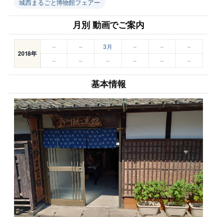
城西まるごと博物館フェアー
月別 動画でご案内
–
–
3月
–
–
–
2018年
–
–
–
–
–
–
基本情報