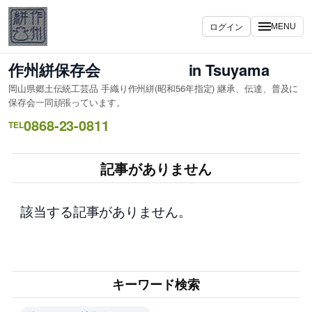
内
容
ログイン
MENU
を
ス
作州絣保存会 in Tsuyama
キ
岡山県郷土伝統工芸品 手織り作州絣(昭和56年指定) 継承、伝達、普及に
ッ
保存会一同頑張っています。
プ
0868-23-0811
TEL
記事がありません
該当する記事がありません。
キーワード検索