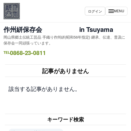
内
容
ログイン
MENU
を
ス
作州絣保存会 in Tsuyama
キ
岡山県郷土伝統工芸品 手織り作州絣(昭和56年指定) 継承、伝達、普及に
ッ
保存会一同頑張っています。
プ
0868-23-0811
TEL
記事がありません
該当する記事がありません。
キーワード検索