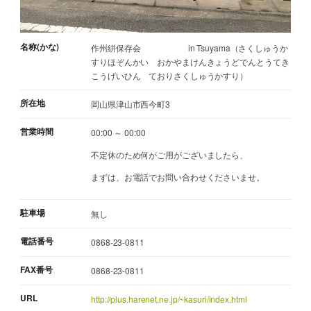
名称(かな)
作州絣保存会 in Tsuyama（さくしゅうか
すりほぞんかい おかやまけんきょうどでんとうてき
こうげいひん ておりさくしゅうかすり）
所在地
岡山県津山市西今町3
営業時間
00:00 ～ 00:00
不定休のため何がご用がございましたら、
まずは、お電話でお問い合わせくださいませ。
駐車場
無し
電話番号
0868-23-0811
FAX番号
0868-23-0811
URL
http://plus.harenet.ne.jp/~kasuri/index.html