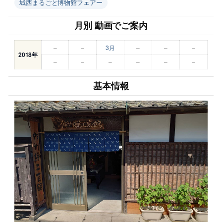
城西まるごと博物館フェアー
月別 動画でご案内
–
–
3月
–
–
–
2018年
–
–
–
–
–
–
基本情報