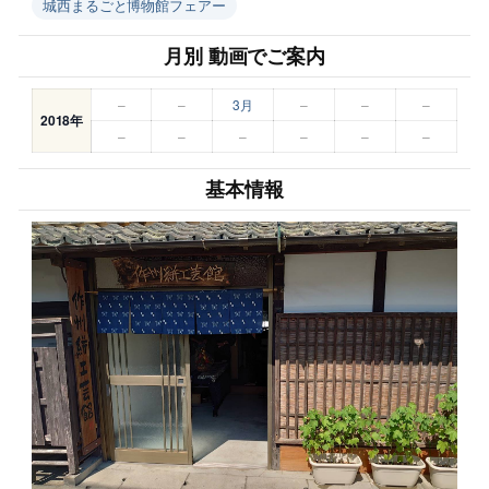
城西まるごと博物館フェアー
月別 動画でご案内
–
–
3月
–
–
–
2018年
–
–
–
–
–
–
基本情報