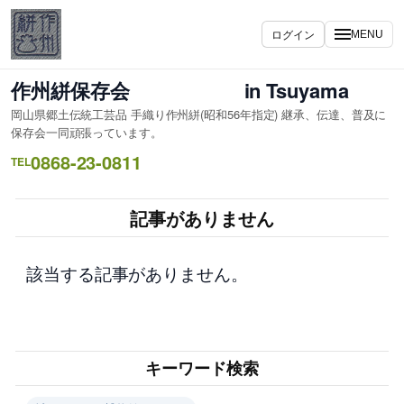
内
容
ログイン
MENU
を
ス
作州絣保存会 in Tsuyama
キ
岡山県郷土伝統工芸品 手織り作州絣(昭和56年指定) 継承、伝達、普及に
ッ
保存会一同頑張っています。
プ
0868-23-0811
TEL
記事がありません
該当する記事がありません。
キーワード検索