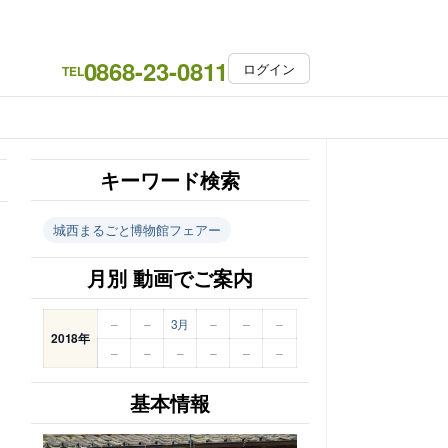
0868-23-0811
ログイン
TEL
キーワード検索
城西まるごと博物館フェアー
月別 動画でご案内
–
–
3月
–
–
–
2018年
–
–
–
–
–
–
基本情報