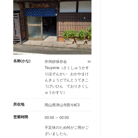
名称(かな)
作州絣保存会 in
Tsuyama（さくしゅうかす
りほぞんかい おかやまけ
んきょうどでんとうてきこ
うげいひん ておりさくし
ゅうかすり）
所在地
岡山県津山市西今町3
営業時間
00:00 ～ 00:00
不定休のため何がご用がご
ざいましたら、