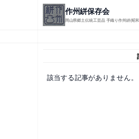
内
作州絣保存会 in
容
岡山県郷土伝統工芸品 手織り作州絣(昭
を
ス
キ
ッ
プ
該当する記事がありません。