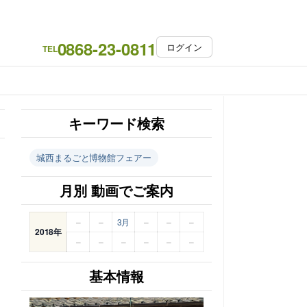
0868-23-0811
ログイン
TEL
キーワード検索
城西まるごと博物館フェアー
月別 動画でご案内
–
–
3月
–
–
–
2018年
–
–
–
–
–
–
基本情報