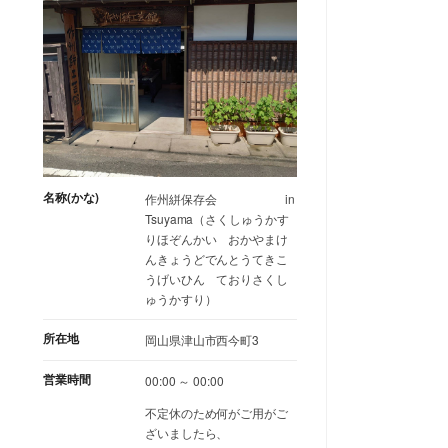
名称(かな)
作州絣保存会 in
Tsuyama（さくしゅうかす
りほぞんかい おかやまけ
んきょうどでんとうてきこ
うげいひん ておりさくし
ゅうかすり）
所在地
岡山県津山市西今町3
営業時間
00:00 ～ 00:00
不定休のため何がご用がご
ざいましたら、