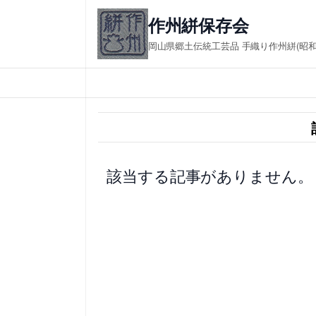
内
作州絣保存会 in
容
岡山県郷土伝統工芸品 手織り作州絣(昭
を
ス
キ
ッ
プ
該当する記事がありません。