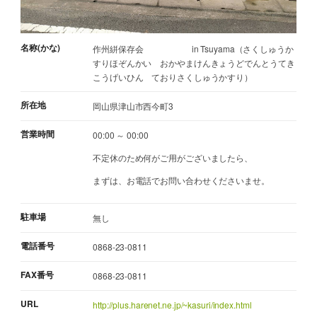
名称(かな)
作州絣保存会 in Tsuyama（さくしゅうか
すりほぞんかい おかやまけんきょうどでんとうてき
こうげいひん ておりさくしゅうかすり）
所在地
岡山県津山市西今町3
営業時間
00:00 ～ 00:00
不定休のため何がご用がございましたら、
まずは、お電話でお問い合わせくださいませ。
駐車場
無し
電話番号
0868-23-0811
FAX番号
0868-23-0811
URL
http://plus.harenet.ne.jp/~kasuri/index.html