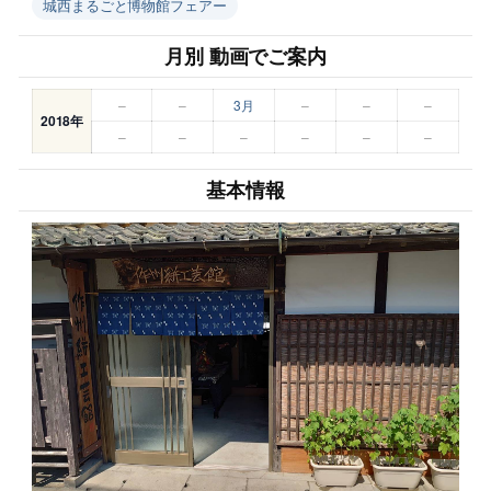
城西まるごと博物館フェアー
月別 動画でご案内
–
–
3月
–
–
–
2018年
–
–
–
–
–
–
基本情報