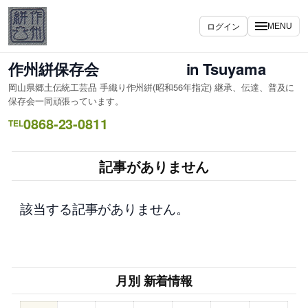
内
容
ログイン
MENU
を
ス
作州絣保存会 in Tsuyama
キ
岡山県郷土伝統工芸品 手織り作州絣(昭和56年指定) 継承、伝達、普及に
ッ
保存会一同頑張っています。
プ
0868-23-0811
TEL
記事がありません
該当する記事がありません。
月別 新着情報