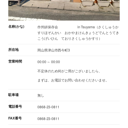
名称(かな)
作州絣保存会 in Tsuyama（さくしゅうか
すりほぞんかい おかやまけんきょうどでんとうてき
こうげいひん ておりさくしゅうかすり）
所在地
岡山県津山市西今町3
営業時間
00:00 ～ 00:00
不定休のため何がご用がございましたら、
まずは、お電話でお問い合わせくださいませ。
駐車場
無し
電話番号
0868-23-0811
FAX番号
0868-23-0811