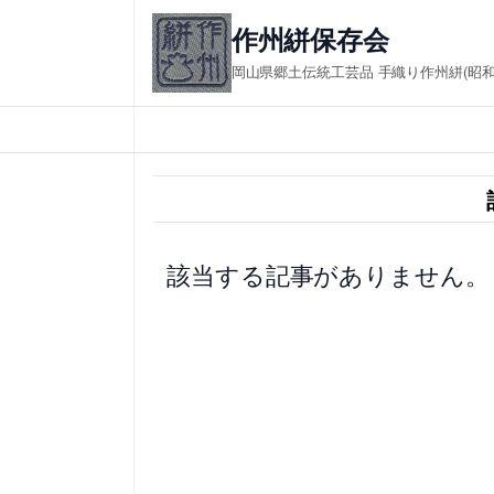
内
作州絣保存会 in
容
岡山県郷土伝統工芸品 手織り作州絣(昭
を
ス
キ
ッ
プ
該当する記事がありません。