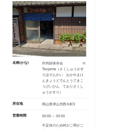
名称(かな)
作州絣保存会 in
Tsuyama（さくしゅうかす
りほぞんかい おかやまけ
んきょうどでんとうてきこ
うげいひん ておりさくし
ゅうかすり）
所在地
岡山県津山市西今町3
営業時間
00:00 ～ 00:00
不定休のため何がご用がご