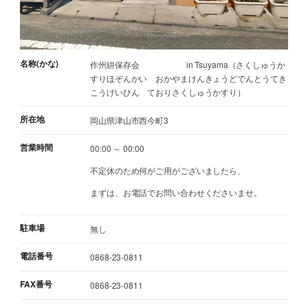
名称(かな)
作州絣保存会 in Tsuyama（さくしゅうか
すりほぞんかい おかやまけんきょうどでんとうてき
こうげいひん ておりさくしゅうかすり）
所在地
岡山県津山市西今町3
営業時間
00:00 ～ 00:00
不定休のため何がご用がございましたら、
まずは、お電話でお問い合わせくださいませ。
駐車場
無し
電話番号
0868-23-0811
FAX番号
0868-23-0811