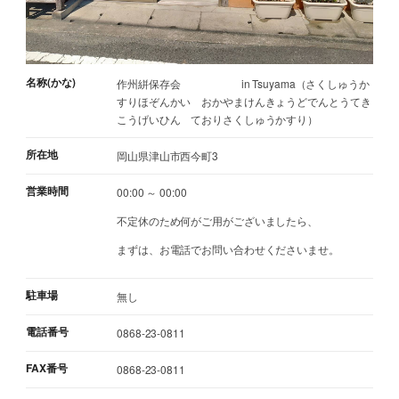
名称(かな)
作州絣保存会 in Tsuyama（さくしゅうか
すりほぞんかい おかやまけんきょうどでんとうてき
こうげいひん ておりさくしゅうかすり）
所在地
岡山県津山市西今町3
営業時間
00:00 ～ 00:00
不定休のため何がご用がございましたら、
まずは、お電話でお問い合わせくださいませ。
駐車場
無し
電話番号
0868-23-0811
FAX番号
0868-23-0811