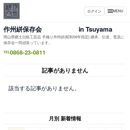
内
容
ログイン
MENU
を
ス
作州絣保存会 in Tsuyama
キ
岡山県郷土伝統工芸品 手織り作州絣(昭和56年指定) 継承、伝達、普及に
ッ
保存会一同頑張っています。
プ
0868-23-0811
TEL
記事がありません
該当する記事がありません。
月別 新着情報