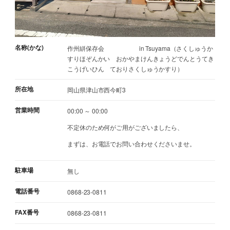
名称(かな)
作州絣保存会 in Tsuyama（さくしゅうか
すりほぞんかい おかやまけんきょうどでんとうてき
こうげいひん ておりさくしゅうかすり）
所在地
岡山県津山市西今町3
営業時間
00:00 ～ 00:00
不定休のため何がご用がございましたら、
まずは、お電話でお問い合わせくださいませ。
駐車場
無し
電話番号
0868-23-0811
FAX番号
0868-23-0811