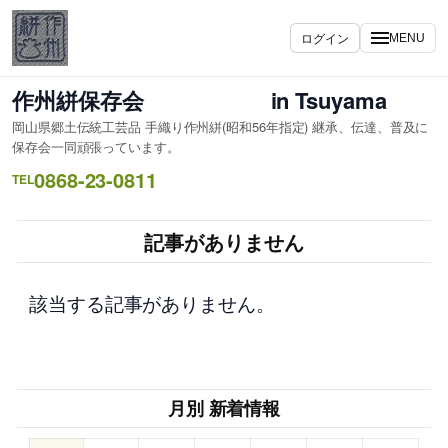
内
容
ログイン
MENU
を
ス
作州絣保存会 in Tsuyama
キ
岡山県郷土伝統工芸品 手織り作州絣(昭和56年指定) 継承、伝達、普及に
ッ
保存会一同頑張っています。
プ
0868-23-0811
TEL
記事がありません
該当する記事がありません。
月別 新着情報